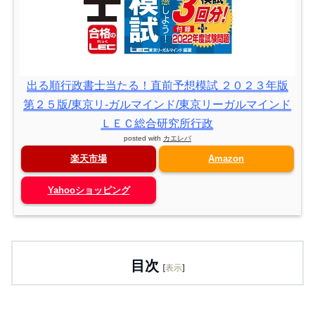
出る順行政書士当たる！直前予想模試 ２０２３年版
第２５版/東京リ-ガルマインド/東京リーガルマインド
ＬＥＣ総合研究所行政
posted with
カエレバ
楽天市場
Amazon
Yahooショッピング
目次
[
表示
]