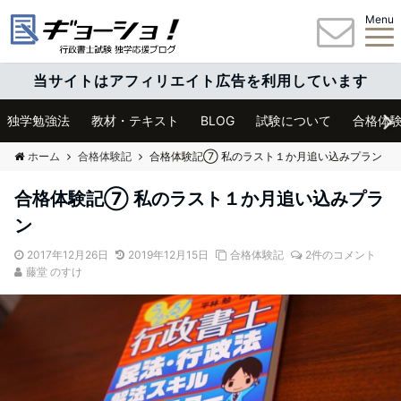
Menu
当サイトはアフィリエイト広告を利用しています
独学勉強法
教材・テキスト
BLOG
試験について
合格体
ホーム
合格体験記
合格体験記⑦ 私のラスト１か月追い込みプラン
合格体験記⑦ 私のラスト１か月追い込みプラ
ン
2017年12月26日
2019年12月15日
合格体験記
2件のコメント
藤堂 のすけ