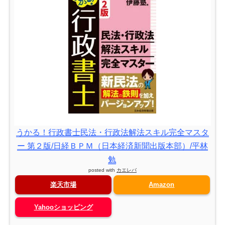
うかる！行政書士民法・行政法解法スキル完全マスタ
ー 第２版/日経ＢＰＭ（日本経済新聞出版本部）/平林
勉
posted with
カエレバ
楽天市場
Amazon
Yahooショッピング