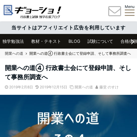
Menu
当サイトはアフィリエイト広告を利用しています
独学勉強法
教材・テキスト
BLOG
試験について
合格体
開業への道
開業への道④ 行政書士会にて登録申請、そして事務所調査へ
開業への道④ 行政書士会にて登録申請、そし
て事務所調査へ
2019年2月8日
2019年12月15日
開業への道
藤堂 のすけ