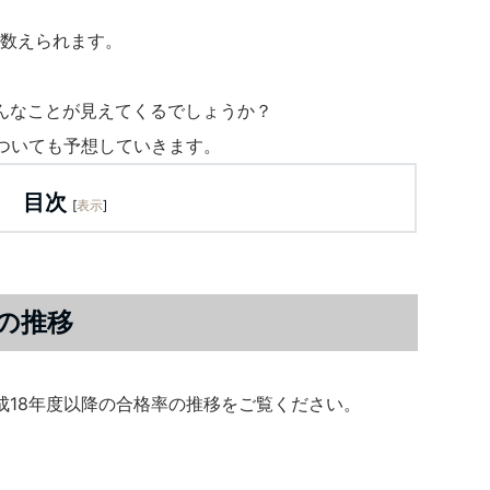
に数えられます。
んなことが見えてくるでしょうか？
についても予想していきます。
目次
[
表示
]
の推移
成18年度以降の合格率の推移をご覧ください。