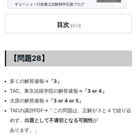
ギョーショ！行政書士試験独学応援ブログ
目次
[
表示
]
【問題28】
多くの解答速報→
「3」
TAC、東京法経学院の解答速報→
「3 or 4」
大原の解答速報→
「3 or 4 or 5」
TACの講評PDF→「この問題は、正解が３と４で絞り込
めず、
出題として不適切となる可能性
が
あります。」