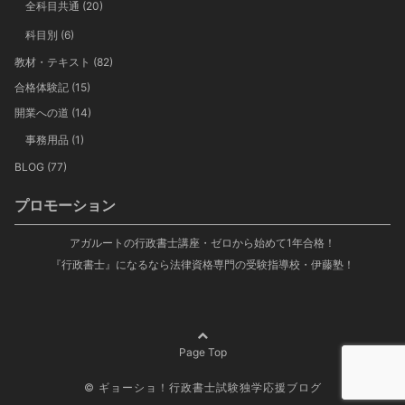
全科目共通
(20)
科目別
(6)
教材・テキスト
(82)
合格体験記
(15)
開業への道
(14)
事務用品
(1)
BLOG
(77)
プロモーション
アガルートの行政書士講座・ゼロから始めて1年合格！
『行政書士』になるなら法律資格専門の受験指導校・伊藤塾！
Page Top
© ギョーショ！行政書士試験独学応援ブログ